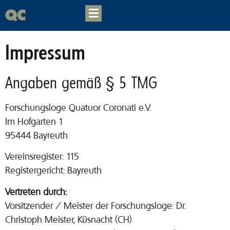
Quatuor Coronati
Impressum
Publikationen
Angaben gemäß § 5 TMG
Forschung
Forschungsloge Quatuor Coronati e.V.
Veranstaltung
Im Hofgarten 1
95444 Bayreuth
Kontakt
Vereinsregister: 115
Arbeitszirkel
Registergericht: Bayreuth
Login
Vertreten durch:
Vorsitzender / Meister der Forschungsloge: Dr.
Christoph Meister, Küsnacht (CH)