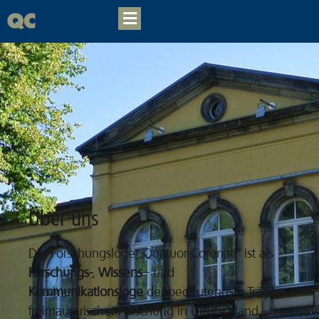
Quatuor Coronati
Publikationen
Forschung
Veranstaltung
Kontakt
Über uns
Arbeitszirkel
Die Forschungsloge „Quatuor Coronati“ ist als
Login
Forschungs-
,
Wissens
– und
Kommunikationsloge
der bedeutendste Träger
freimaurerischer Forschung in Deutschland.